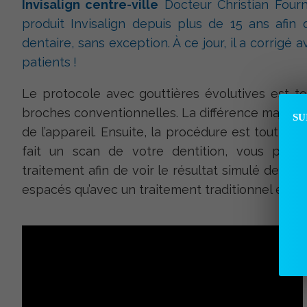
Invisalign centre-ville
Docteur Christian Fournie
produit Invisalign depuis plus de 15 ans afin
dentaire, sans exception. À ce jour, il a corrigé 
patients !
Le protocole avec gouttières évolutives est to
broches conventionnelles. La différence majeure r
SU
de l’appareil. Ensuite, la procédure est tout si
fait un scan de votre dentition, vous pourr
traitement afin de voir le résultat simulé de vo
espacés qu’avec un traitement traditionnel et l’i