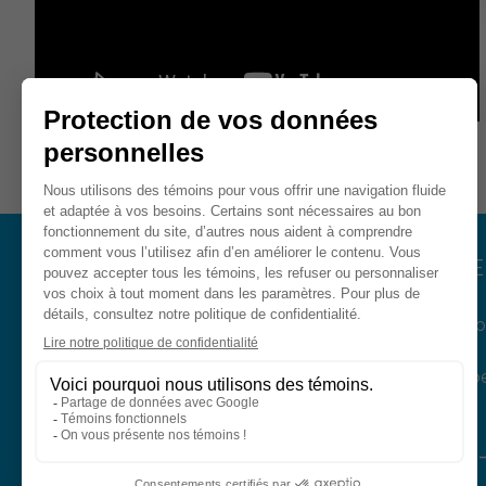
CLINIQUE DE MONTRÉAL
CLINIQUE
1190 Maisonneuve Ouest,
360-2525 bou
Montréal (Québec)
Chomedey,
H3A 1N5
Laval (Québ
H7T 1S9
514 737-2007
450 973