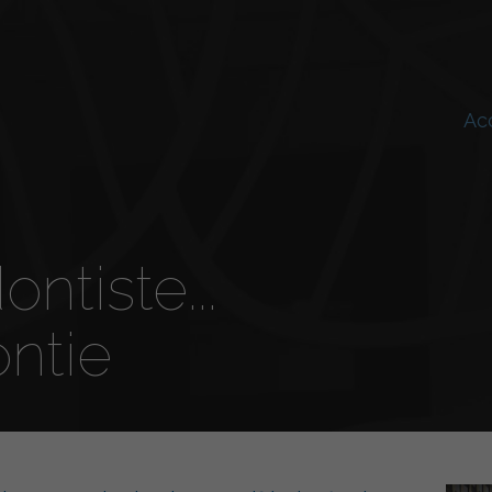
Ac
ntiste...
ntie