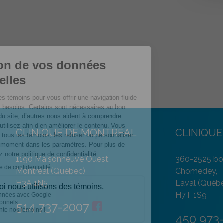
CLINIQUE DE MONTRÉAL
CLINIQUE
1190 Maisonneuve Ouest,
360-2525 bou
Montréal (Québec)
Chomedey,
H3A 1N5
Laval (Québ
H7T 1S9
514 737-2007
450 973