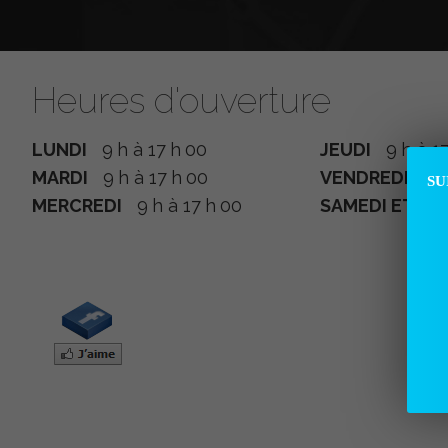
Heures d'ouverture
LUNDI
9 h à 17 h 00
JEUDI
9 h à 17
MARDI
9 h à 17 h 00
VENDREDI
9 h 
SU
MERCREDI
9 h à 17 h 00
SAMEDI ET D